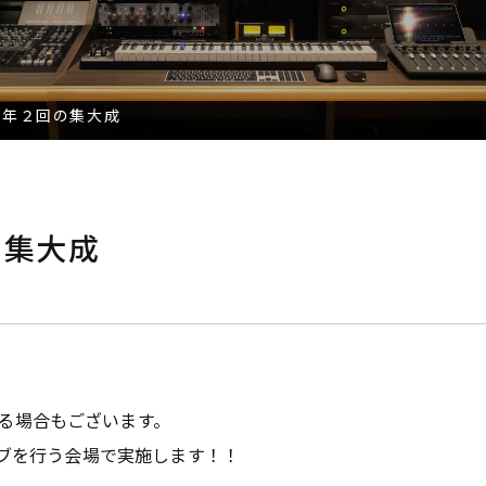
 年２回の集大成
の集大成
する場合もございます。
ライブを行う会場で実施します！！