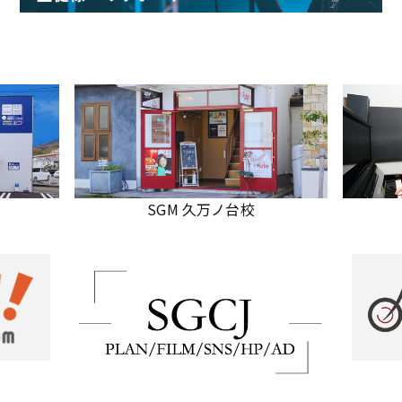
SGM 久万ノ台校