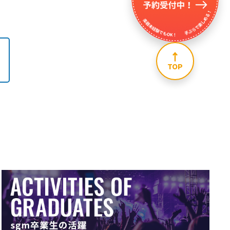
↑
TOP