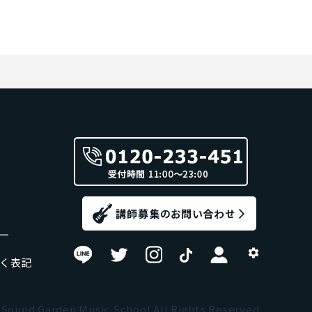
ー
く表記
Sound Garden Music School All Rights Reserved.