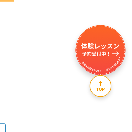
↑
TOP