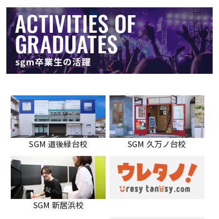
SGM 道後緑台校
SGM 久万ノ台校
SGM 新居浜校