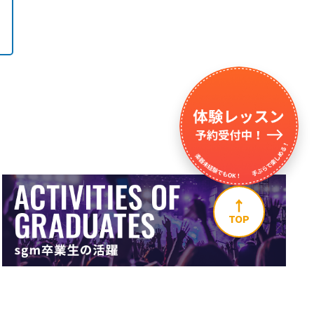
↑
TOP