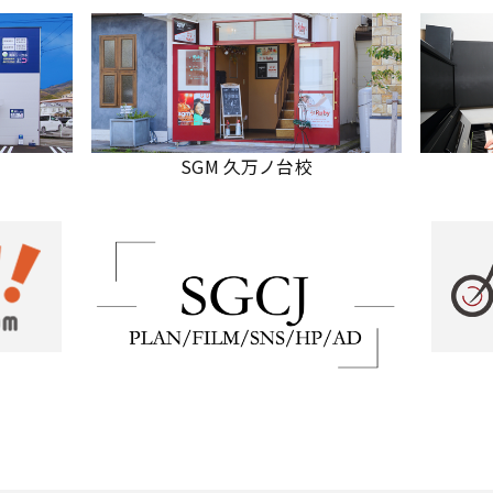
SGM 久万ノ台校