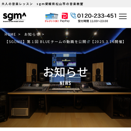
大人の音楽レッスン sgm愛媛県松山市の音楽教室
HOME
>
お知らせ
>
【SGLIVE】第１回 BLUEチームの動画を公開
【2025.3.16開催】
お知らせ
NEWS